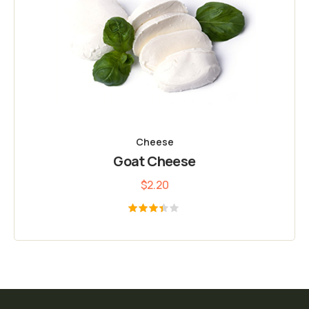
Cheese
Goat Cheese
$
2.20
Rated
3.33
out of
5