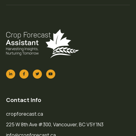
Contact Info
cropforecast.ca
225 W 8th Ave #300, Vancouver, BC V5Y 1N3
info@cropforecast.ca